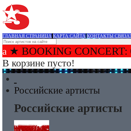
ГЛАВНАЯ СТРАНИЦА
КАРТА САЙТА
КОНТАКТЫ СВЯЗА
★ BOOKING CONCERT: 
В корзине пусто!
Российские артисты
Российские артисты