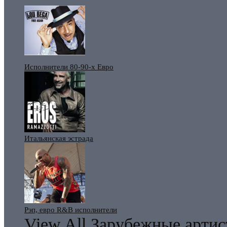
Исполнители 80-90-х Евро
Итальянская эстрада
Рэп, евро R&B исполнители
View All Зарубежные арти