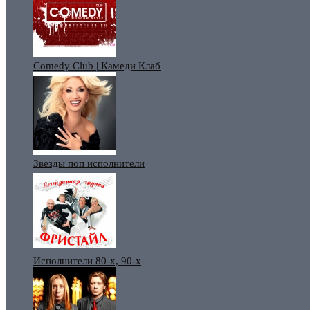
Comedy Club | Камеди Клаб
Звезды поп исполнители
Исполнители 80-х, 90-х