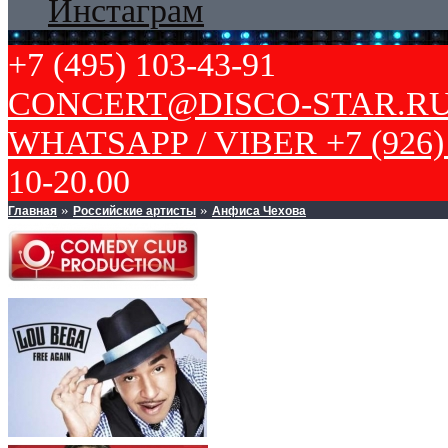
Инстаграм
+7 (495) 103-43-91
CONCERT@DISCO-STAR.R
WHATSAPP / VIBER +7 (926) 
10-20.00
Главная
Российские артисты
Анфиса Чехова
»
»