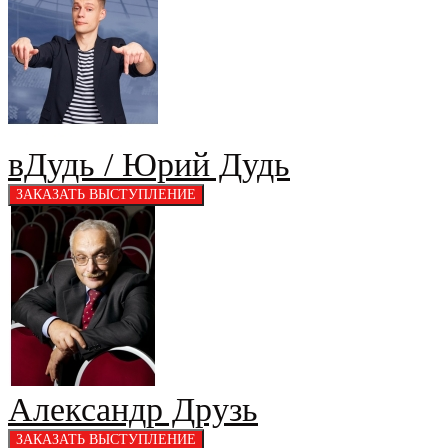
вДудь / Юрий Дудь
Александр Друзь