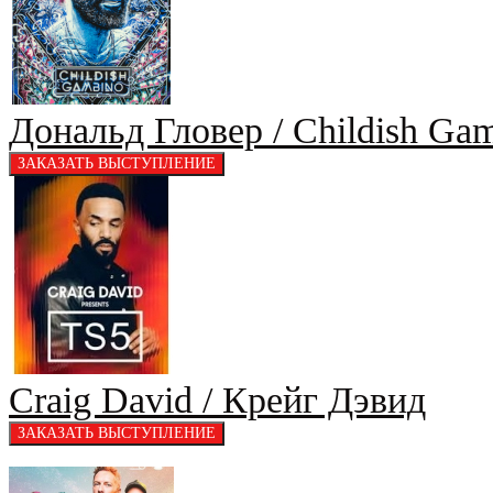
Дональд Гловер / Childish Ga
Craig David / Крейг Дэвид