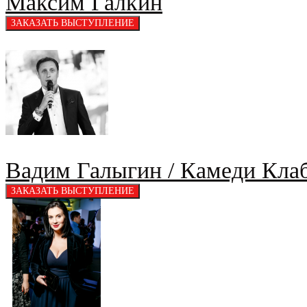
Максим Галкин
Вадим Галыгин / Камеди Кла