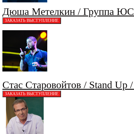
Дюша Метелкин / Группа ЮСБ
Стас Старовойтов / Stand Up 