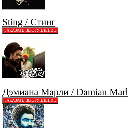
Sting / Стинг
Дэмиана Марли / Damian Marl