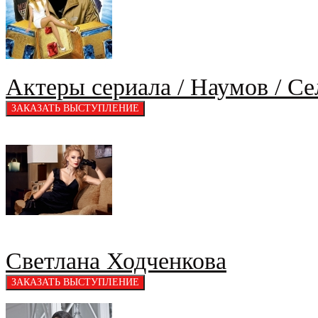
Актеры сериала / Наумов / Се
Светлана Ходченкова