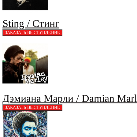
Sting / Стинг
Дэмиана Марли / Damian Marl