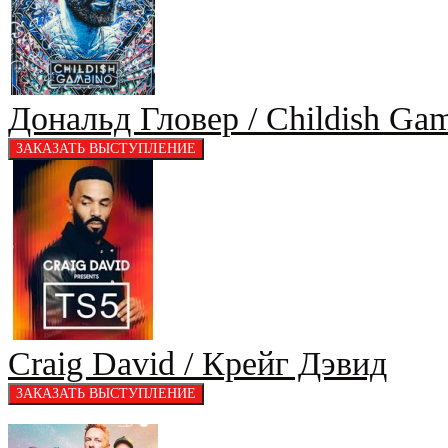
Дональд Гловер / Childish Ga
Craig David / Крейг Дэвид