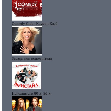
Comedy Club | Камеди Клаб
Звезды поп исполнители
Исполнители 80-х, 90-х