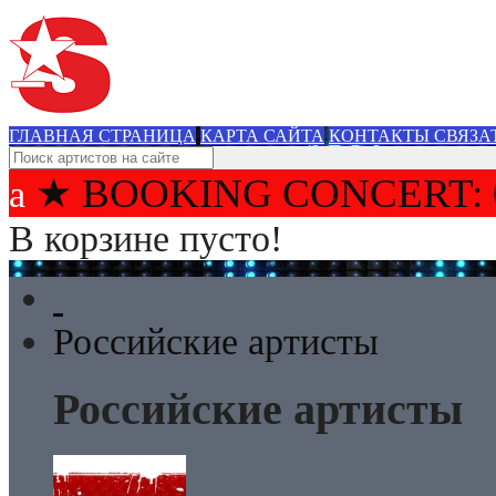
ГЛАВНАЯ СТРАНИЦА
КАРТА САЙТА
КОНТАКТЫ СВЯЗА
★ BOOKING CONCERT: 
В корзине пусто!
Российские артисты
Российские артисты