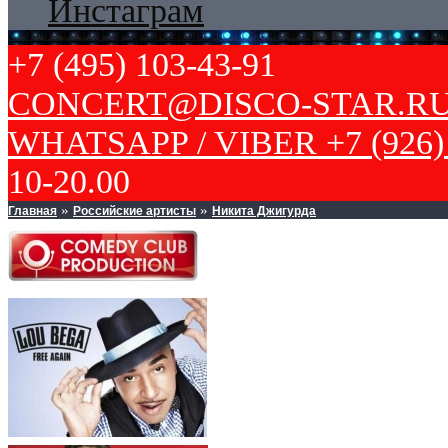
Инстаграм
+7 (495) 103-43-91
CONCERT@DISCO-STAR.R
WHATSAPP / VIBER +7 (926) 
10-20.00
Главная
Российские артисты
Никита Джигурда
»
»