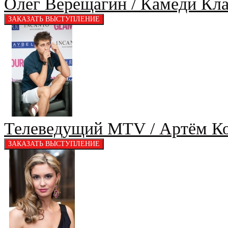
Олег Верещагин / Камеди Кл
Телеведущий MTV / Артём К