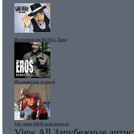
Исполнители 80-90-х Евро
Итальянская эстрада
Рэп, евро R&B исполнители
View All Зарубежные арти