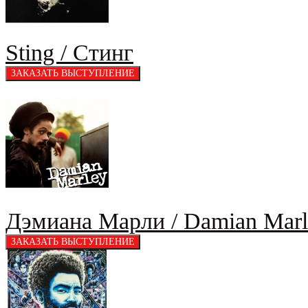
Sting / Стинг
Дэмиана Марли / Damian Marl