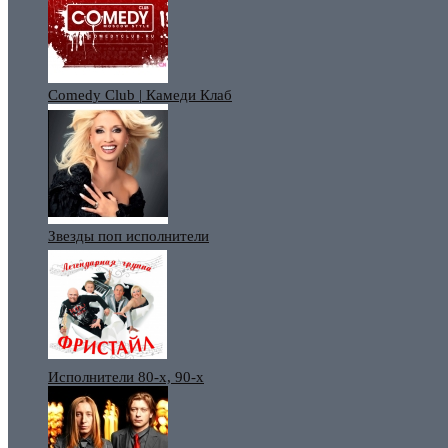
Comedy Club | Камеди Клаб
Звезды поп исполнители
Исполнители 80-х, 90-х