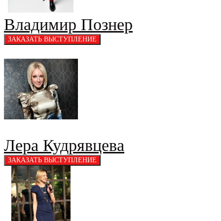
Владимир Познер
Лера Кудрявцева