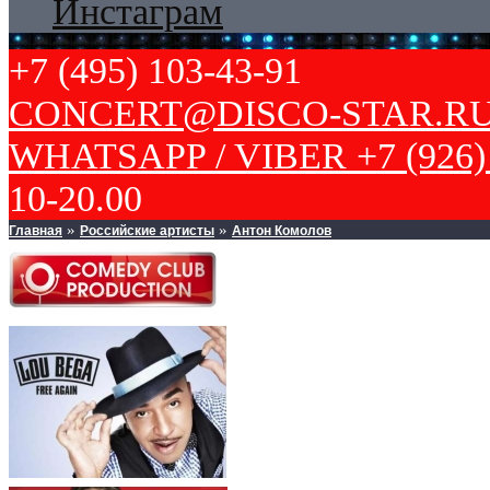
Инстаграм
+7 (495) 103-43-91
CONCERT@DISCO-STAR.R
WHATSAPP / VIBER +7 (926) 
10-20.00
Главная
Российские артисты
Антон Комолов
»
»