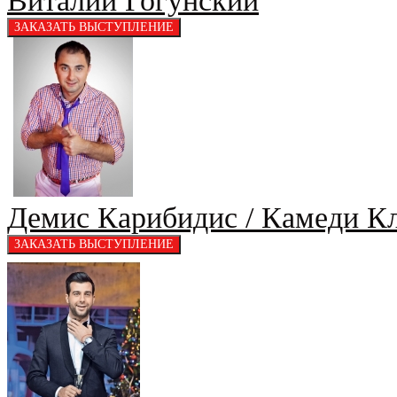
Демис Карибидис / Камеди К