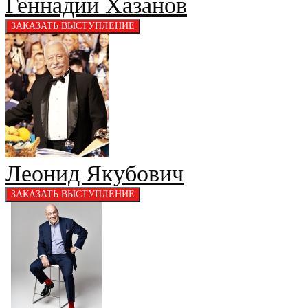
Геннадий Хазанов
Леонид Якубович