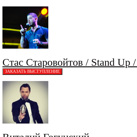
Стас Старовойтов / Stand Up 
Виталий Гогунский