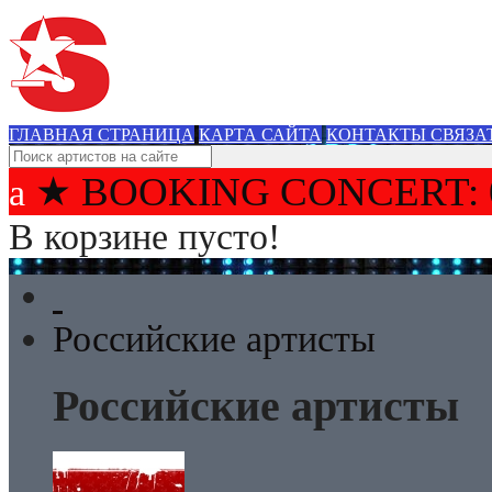
ГЛАВНАЯ СТРАНИЦА
КАРТА САЙТА
КОНТАКТЫ СВЯЗА
★ BOOKING CONCERT: 
В корзине пусто!
Российские артисты
Российские артисты