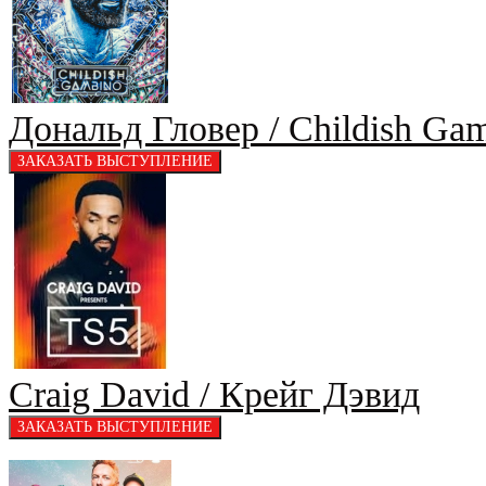
Дональд Гловер / Childish Ga
Craig David / Крейг Дэвид