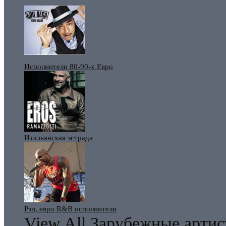
Исполнители 80-90-х Евро
Итальянская эстрада
Рэп, евро R&B исполнители
View All Зарубежные арти