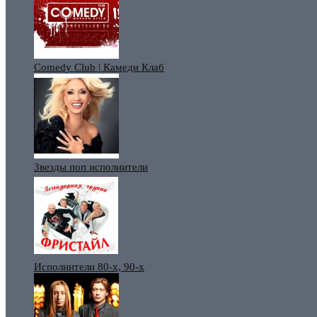
Comedy Club | Камеди Клаб
Звезды поп исполнители
Исполнители 80-х, 90-х