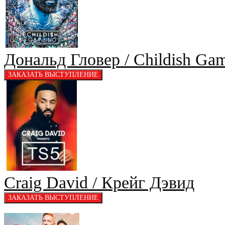
Дональд Гловер / Childish Ga
Craig David / Крейг Дэвид