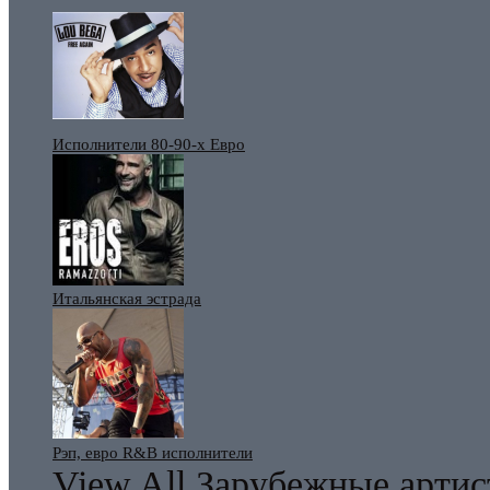
Исполнители 80-90-х Евро
Итальянская эстрада
Рэп, евро R&B исполнители
View All Зарубежные арти