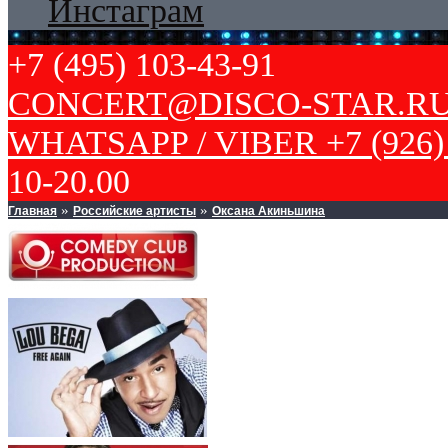
Инстаграм
+7 (495) 103-43-91
CONCERT@DISCO-STAR.R
WHATSAPP / VIBER +7 (926) 
10-20.00
Главная
Российские артисты
Оксана Акиньшина
»
»