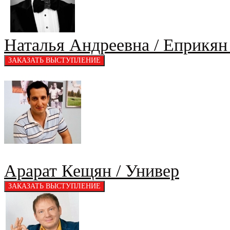
Наталья Андреевна / Еприкян
Арарат Кещян / Универ