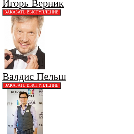
Игорь Верник
Валдис Пельш