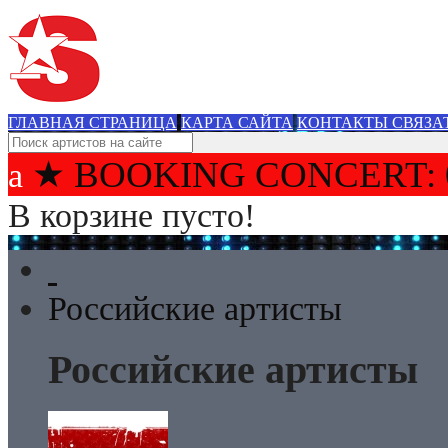
ГЛАВНАЯ СТРАНИЦА
КАРТА САЙТА
КОНТАКТЫ СВЯЗА
★ BOOKING CONCERT: 
В корзине пусто!
Российские артисты
Российские артисты