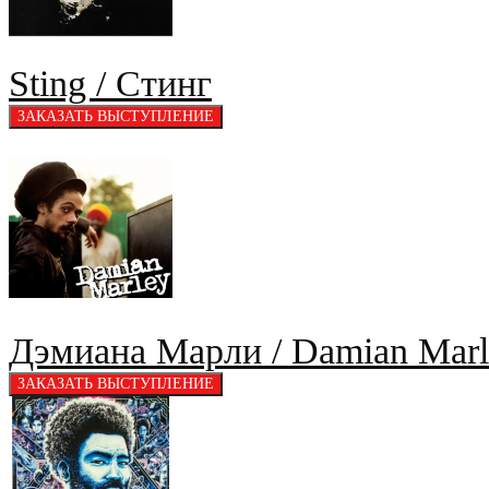
Sting / Стинг
Дэмиана Марли / Damian Marl