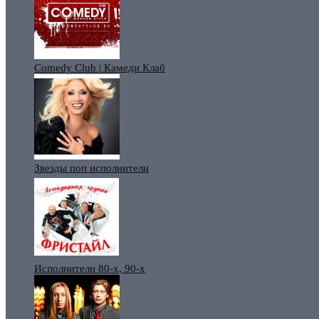
Comedy Club | Камеди Клаб
Звезды поп исполнители
Исполнители 80-х, 90-х