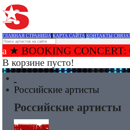
ГЛАВНАЯ СТРАНИЦА
КАРТА САЙТА
КОНТАКТЫ СВЯЗА
★ BOOKING CONCERT: 
В корзине пусто!
Российские артисты
Российские артисты