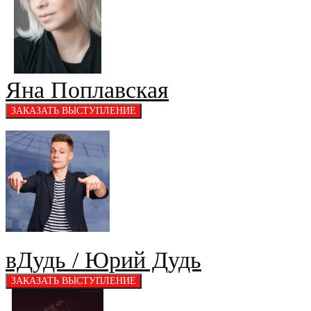
Яна Поплавская
вДудь / Юрий Дудь