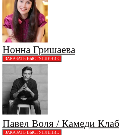
Нонна Гришаева
Павел Воля / Камеди Клаб