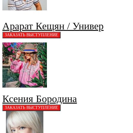
Арарат Кещян / Универ
Ксения Бородина