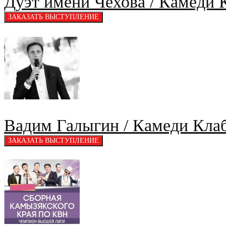
Дуэт имени Чехова / Камеди 
Вадим Галыгин / Камеди Кла