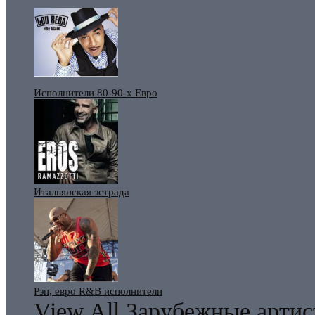
Исполнители 80-90-х Евро
Итальянская эстрада
Рэп, евро R&B исполнители
View All Зарубежные арти