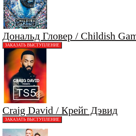
Дональд Гловер / Childish Ga
Craig David / Крейг Дэвид