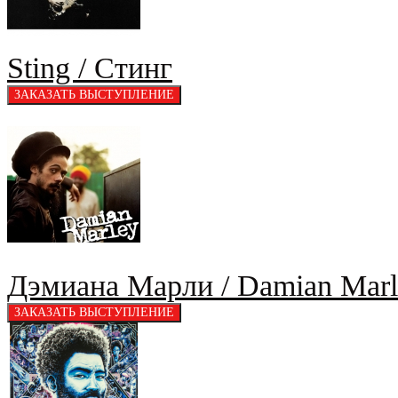
Sting / Стинг
Дэмиана Марли / Damian Marl