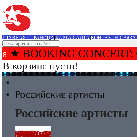
ГЛАВНАЯ СТРАНИЦА
КАРТА САЙТА
КОНТАКТЫ СВЯЗА
★ BOOKING CONCERT: 
В корзине пусто!
Российские артисты
Российские артисты