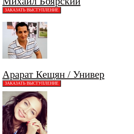
Михаил Боярский
Арарат Кещян / Универ