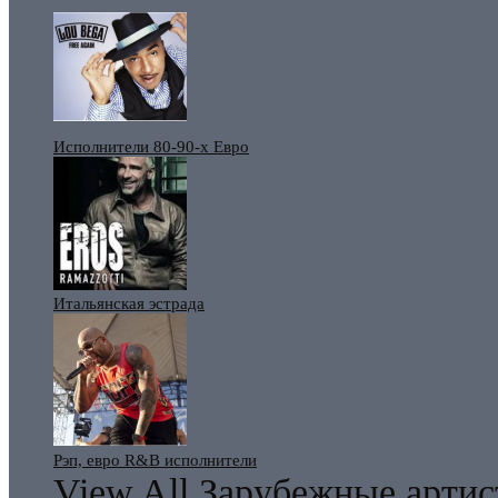
Исполнители 80-90-х Евро
Итальянская эстрада
Рэп, евро R&B исполнители
View All Зарубежные арти