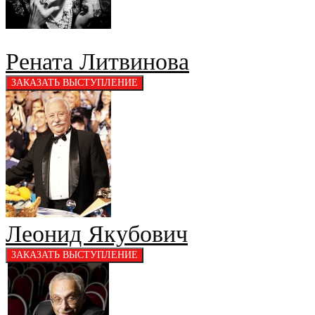
Рената Литвинова
Леонид Якубович