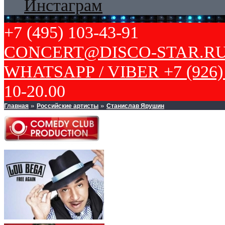
Инстаграм
+7 (495) 103-43-91
CONCERT@DISCO-STAR.R
WHATSAPP / VIBER +7 (926) 
10-20.00
Главная
Российские артисты
Станислав Ярушин
»
»