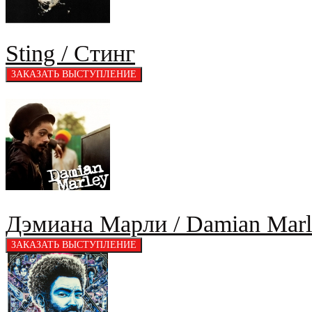
Sting / Стинг
Дэмиана Марли / Damian Marl