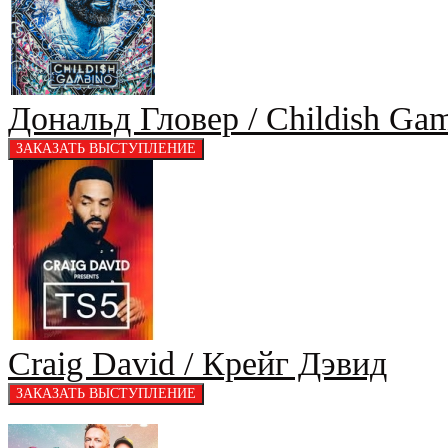
Дональд Гловер / Childish Ga
Craig David / Крейг Дэвид