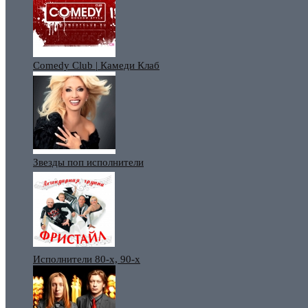
Comedy Club | Камеди Клаб
Звезды поп исполнители
Исполнители 80-х, 90-х