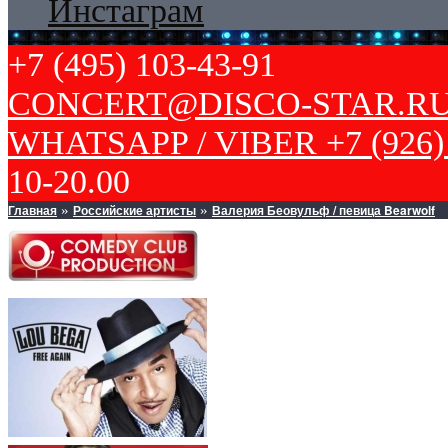
Инстаграм
+7 (495) 103-43-91
CONCERT@DISCO-STAR.R
WHATSAPP / VIBER +7 (926) 
10-20.00
Главная
Российские артисты
Валерия Беовульф / певица Bearwolf
»
»