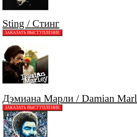
Sting / Стинг
Дэмиана Марли / Damian Marl