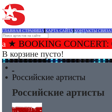
ГЛАВНАЯ СТРАНИЦА
КАРТА САЙТА
КОНТАКТЫ СВЯЗА
★ BOOKING CONCERT: 
В корзине пусто!
Российские артисты
Российские артисты