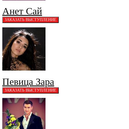
Анет Сай
Певица Зара