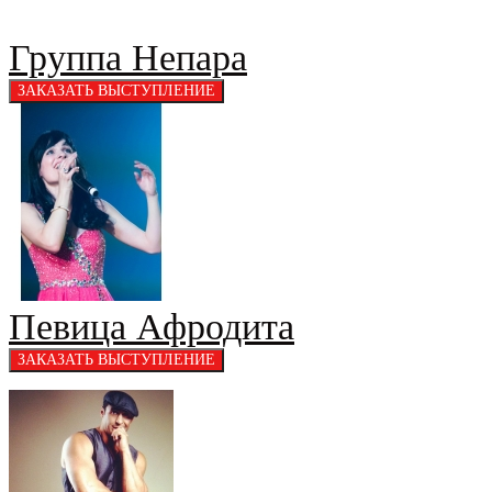
Группа Непара
Певица Афродита