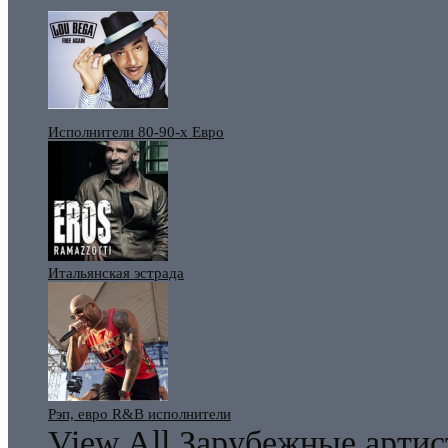
Исполнители 80-90-х Евро
Итальянская эстрада
Рэп, евро R&B исполнители
View All Зарубежные арти