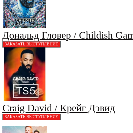
Дональд Гловер / Childish Ga
Craig David / Крейг Дэвид