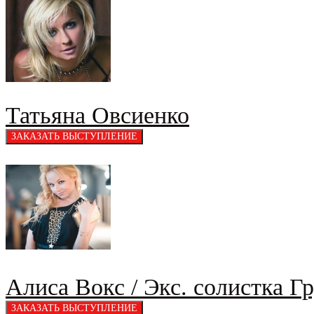
Татьяна Овсиенко
Алиса Вокс / Экс. солистка Г