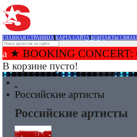
ГЛАВНАЯ СТРАНИЦА
КАРТА САЙТА
КОНТАКТЫ СВЯЗА
★ BOOKING CONCERT: 
В корзине пусто!
Российские артисты
Российские артисты