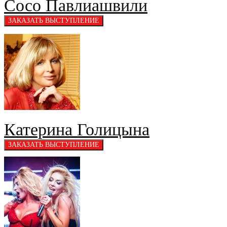
Сосо Павлиашвили
Катерина Голицына