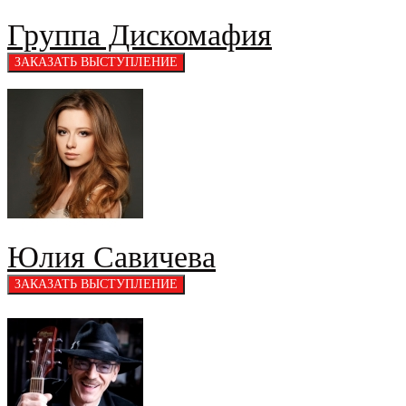
Группа Дискомафия
Юлия Савичева