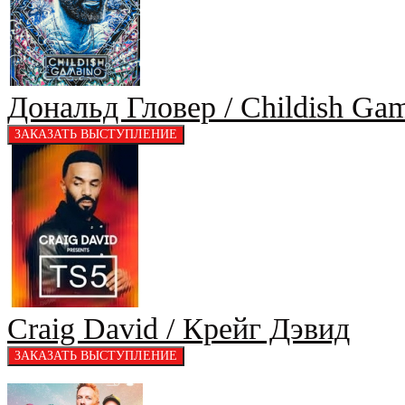
Дональд Гловер / Childish Ga
Craig David / Крейг Дэвид