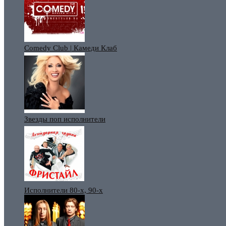
Comedy Club | Камеди Клаб
Звезды поп исполнители
Исполнители 80-х, 90-х