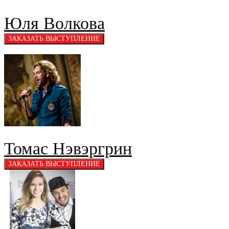
Юля Волкова
Томас Нэвэргрин