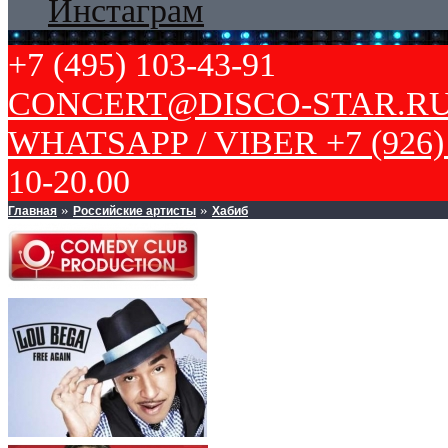
Инстаграм
+7 (495) 103-43-91
CONCERT@DISCO-STAR.R
WHATSAPP / VIBER +7 (926) 
10-20.00
Главная
Российские артисты
Хабиб
»
»