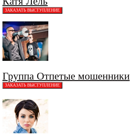
Катя Лель
Группа Отпетые мошенники