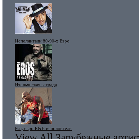
Исполнители 80-90-х Евро
Итальянская эстрада
Рэп, евро R&B исполнители
View All Зарубежные арти