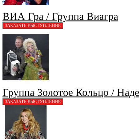
ВИА Гра / Группа Виагра
Группа Золотое Кольцо / На