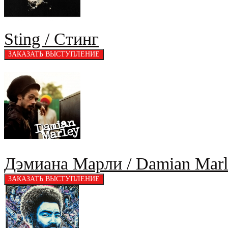
Sting / Стинг
Дэмиана Марли / Damian Marl