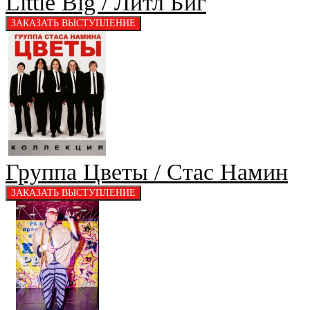
Little Big / Литл Биг
Группа Цветы / Стас Намин