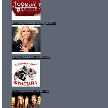
Comedy Club | Камеди Клаб
Звезды поп исполнители
Исполнители 80-х, 90-х