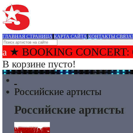
ГЛАВНАЯ СТРАНИЦА
КАРТА САЙТА
КОНТАКТЫ СВЯЗА
★ BOOKING CONCERT: 
В корзине пусто!
Российские артисты
Российские артисты