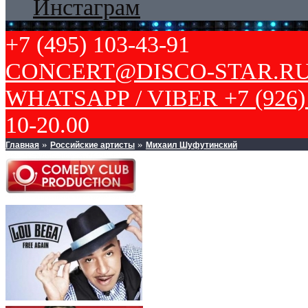
Инстаграм
+7 (495) 103-43-91
CONCERT@DISCO-STAR.R
WHATSAPP / VIBER +7 (926) 
10-20.00
Главная
Российские артисты
Михаил Шуфутинский
»
»