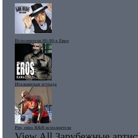
Исполнители 80-90-х Евро
Итальянская эстрада
Рэп, евро R&B исполнители
View All Зарубежные арти