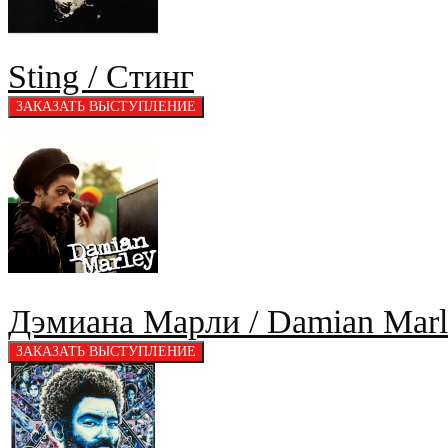
Sting / Стинг
Дэмиана Марли / Damian Marl