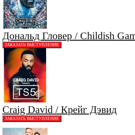
Дональд Гловер / Childish Ga
Craig David / Крейг Дэвид