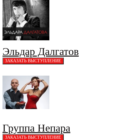
Эльдар Далгатов
Группа Непара