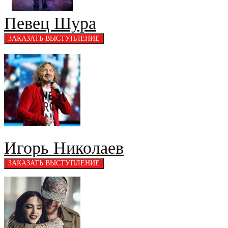
Певец Шура
Игорь Николаев