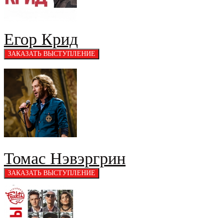
Егор Крид
Томас Нэвэргрин