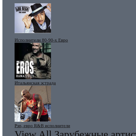
Исполнители 80-90-х Евро
Итальянская эстрада
Рэп, евро R&B исполнители
View All Зарубежные арти