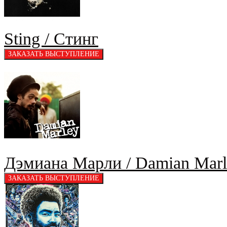
Sting / Стинг
Дэмиана Марли / Damian Marl