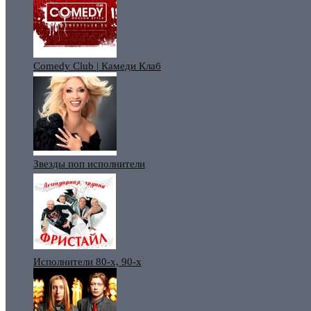
Comedy Club | Камеди Клаб
Звезды поп исполнители
Исполнители 80-х, 90-х