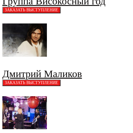
Группа Високосный год
Дмитрий Маликов