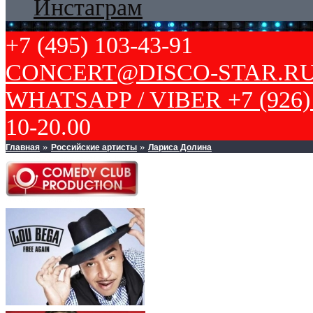
Инстаграм
+7 (495) 103-43-91
CONCERT@DISCO-STAR.R
WHATSAPP / VIBER +7 (926) 
10-20.00
Главная
Российские артисты
Лариса Долина
»
»