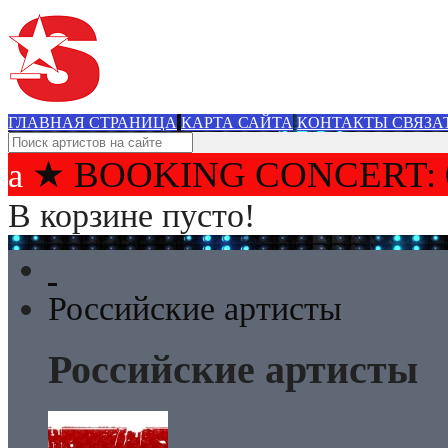
ГЛАВНАЯ СТРАНИЦА
КАРТА САЙТА
КОНТАКТЫ СВЯЗА
★ BOOKING CONCERT: 
В корзине пусто!
Российские артисты
Российские артисты