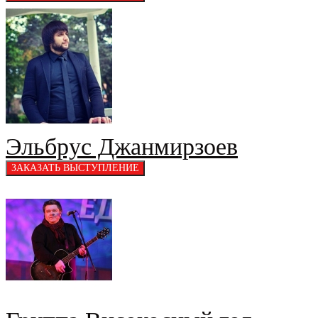
Эльбрус Джанмирзоев