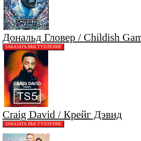
Дональд Гловер / Childish Ga
Craig David / Крейг Дэвид