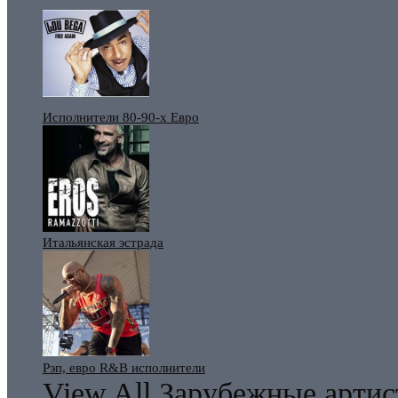
Исполнители 80-90-х Евро
Итальянская эстрада
Рэп, евро R&B исполнители
View All Зарубежные арти