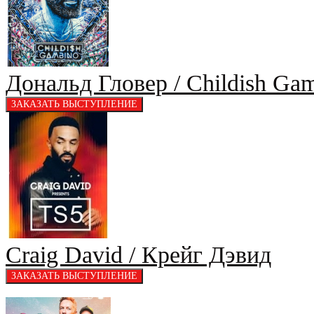
Дональд Гловер / Childish Ga
Craig David / Крейг Дэвид