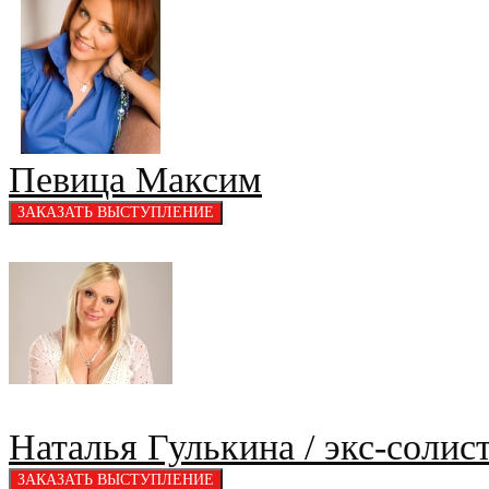
Певица Максим
Наталья Гулькина / экс-солис