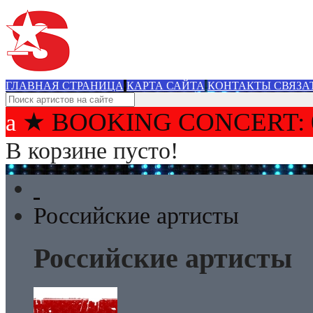
ГЛАВНАЯ СТРАНИЦА
КАРТА САЙТА
КОНТАКТЫ СВЯЗА
★ BOOKING CONCERT: 
В корзине пусто!
Российские артисты
Российские артисты