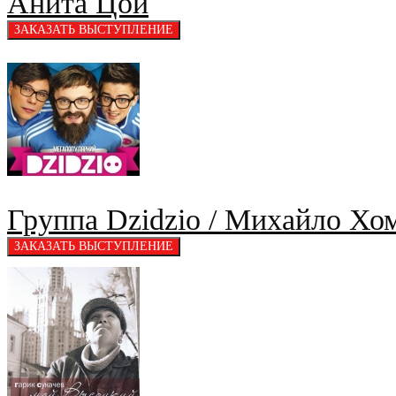
Анита Цой
Группа Dzidzio / Михайло Хом