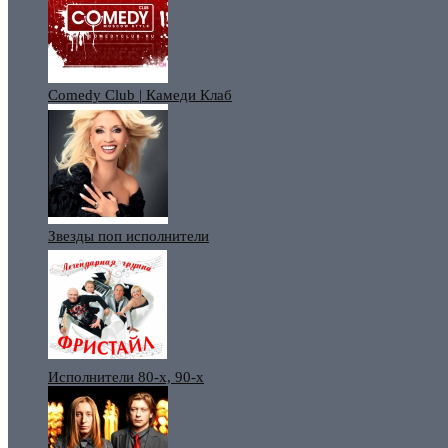
Comedy Club | Камеди Клаб
Звезды поп исполнители
Исполнители 80-х, 90-х