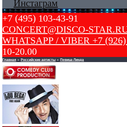
Инстаграм
+7 (495) 103-43-91
CONCERT@DISCO-STAR.R
WHATSAPP / VIBER +7 (926) 
10-20.00
Главная
Российские артисты
Певица Линда
»
»