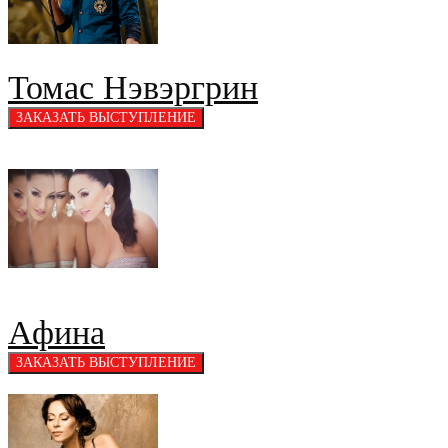
Томас Нэвэргрин
Афина