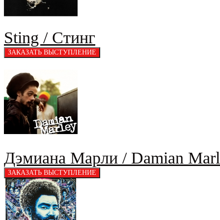
Sting / Стинг
Дэмиана Марли / Damian Marl