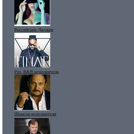
Российские Диджеи
Рэп, R&B исполнители
Шансон исполнители