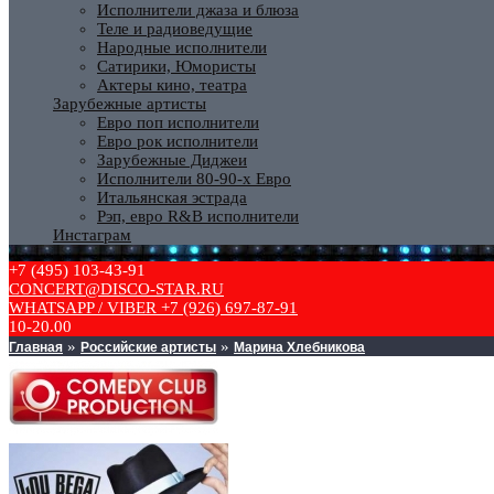
Исполнители джаза и блюза
Теле и радиоведущие
Народные исполнители
Сатирики, Юмористы
Актеры кино, театра
Зарубежные артисты
Евро поп исполнители
Евро рок исполнители
Зарубежные Диджеи
Исполнители 80-90-х Евро
Итальянская эстрада
Рэп, евро R&B исполнители
Инстаграм
+7 (495) 103-43-91
CONCERT@DISCO-STAR.RU
WHATSAPP / VIBER +7 (926) 697-87-91
10-20.00
Главная
Российские артисты
Марина Хлебникова
»
»