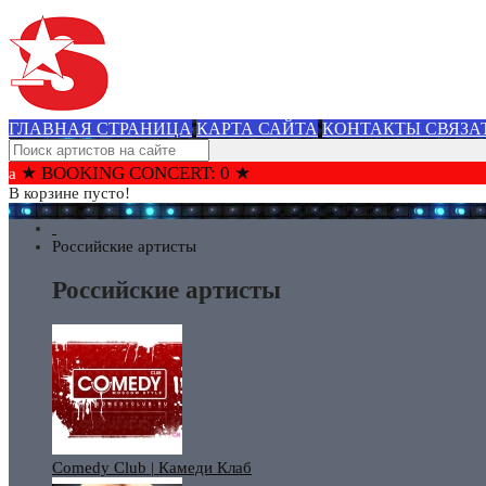
ГЛАВНАЯ СТРАНИЦА
КАРТА САЙТА
КОНТАКТЫ СВЯЗА
★ BOOKING CONCERT: 0 ★
В корзине пусто!
Российские артисты
Российские артисты
Comedy Club | Камеди Клаб