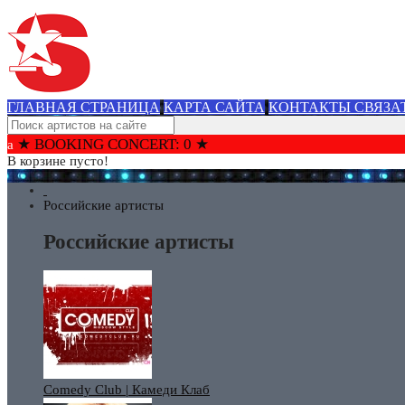
ГЛАВНАЯ СТРАНИЦА
КАРТА САЙТА
КОНТАКТЫ СВЯЗА
★ BOOKING CONCERT: 0 ★
В корзине пусто!
Российские артисты
Российские артисты
Comedy Club | Камеди Клаб