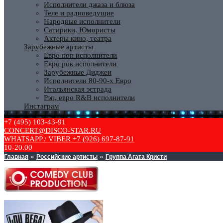
Исполнители джаза и блюза
Теле и радиоведущие
Народные исполнители
Сатирики, Юмористы
Актеры кино, театра
Зарубежные артисты
Евро поп исполнители
Евро рок исполнители
Зарубежные Диджеи
Исполнители 80-90-х Евро
Итальянская эстрада
Рэп, евро R&B исполнители
Инстаграм
+7 (495) 103-43-91
CONCERT@DISCO-STAR.RU
WHATSAPP / VIBER +7 (926) 697-87-91
10-20.00
Главная
Российские артисты
Группа Агата Кристи
»
»