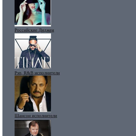
Российские Диджеи
Рэп, R&B исполнители
Шансон исполнители