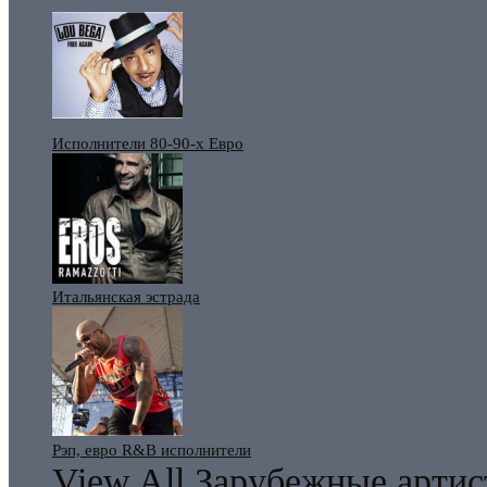
Исполнители 80-90-х Евро
Итальянская эстрада
Рэп, евро R&B исполнители
View All Зарубежные арти