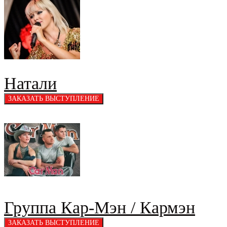
Натали
Группа Кар-Мэн / Кармэн