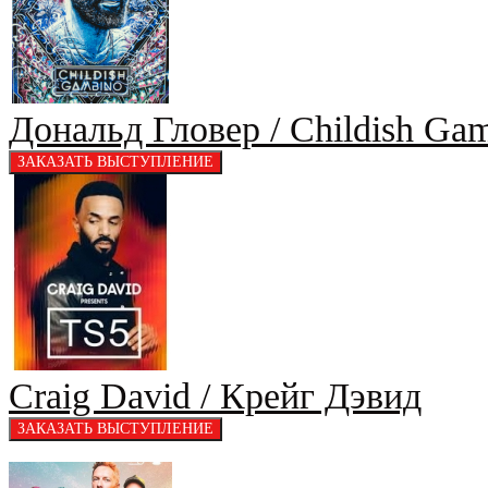
Дональд Гловер / Childish Ga
Craig David / Крейг Дэвид