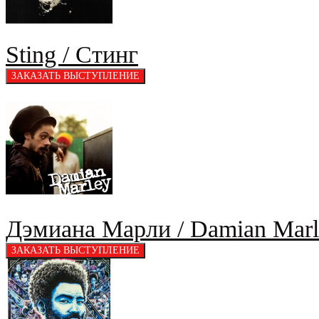
Sting / Стинг
Дэмиана Марли / Damian Marl