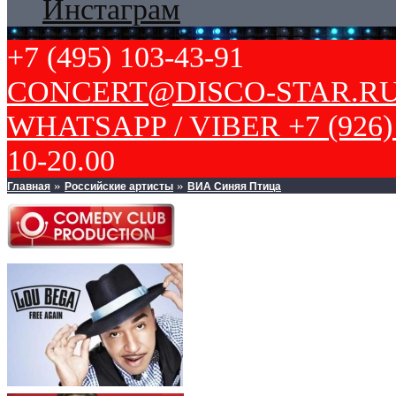
Инстаграм
+7 (495) 103-43-91
CONCERT@DISCO-STAR.R
WHATSAPP / VIBER +7 (926) 
10-20.00
Главная
Российские артисты
ВИА Синяя Птица
»
»