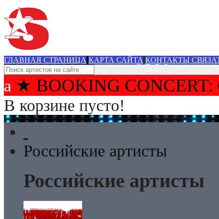
ГЛАВНАЯ СТРАНИЦА
КАРТА САЙТА
КОНТАКТЫ СВЯЗА
★ BOOKING CONCERT: 
В корзине пусто!
Российские артисты
Российские артисты