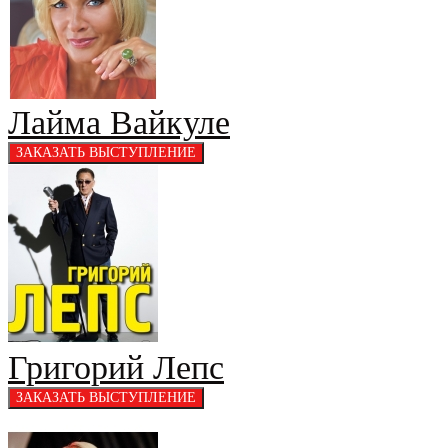
Лайма Вайкуле
Григорий Лепс