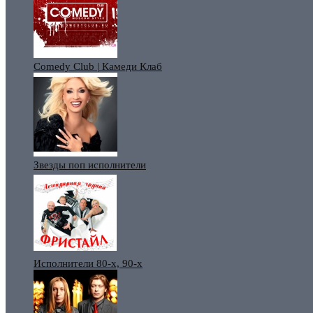
Comedy Club | Камеди Клаб
Звезды поп исполнители
Исполнители 80-х, 90-х