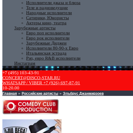
Исполнители джаза и блюза
Теле и радиоведущие
Народные исполнители
Сатирики, Юмористы
Актеры кино, театра
Зарубежные артисты
Евро поп исполнители
Евро рок исполнители
Зарубежные Диджеи
Исполнители 80-90-х Евро
Итальянская эстрада
Рэп, евро R&B исполнители
Инстаграм
+7 (495) 103-43-91
CONCERT@DISCO-STAR.RU
WHATSAPP / VIBER +7 (926) 697-87-91
10-20.00
Главная
Российские артисты
Эльбрус Джанмирзоев
»
»