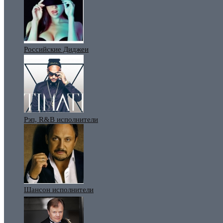
Российские Диджеи
Рэп, R&B исполнители
Шансон исполнители