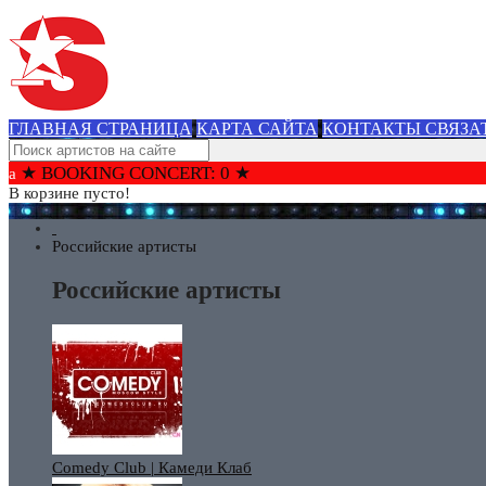
ГЛАВНАЯ СТРАНИЦА
КАРТА САЙТА
КОНТАКТЫ СВЯЗА
★ BOOKING CONCERT: 0 ★
В корзине пусто!
Российские артисты
Российские артисты
Comedy Club | Камеди Клаб