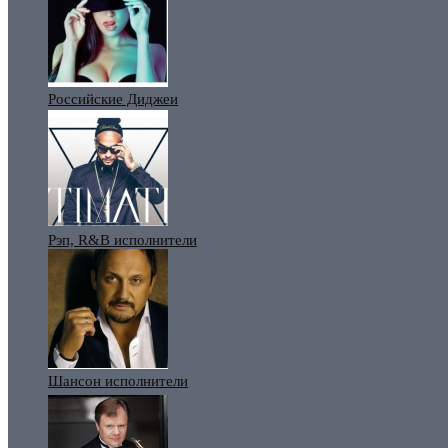
Российские Диджеи
Рэп, R&B исполнители
Шансон исполнители