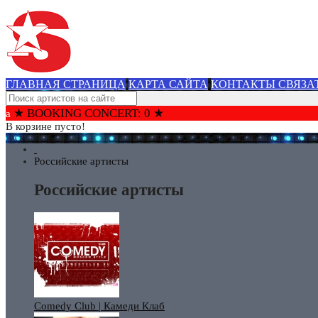
ГЛАВНАЯ СТРАНИЦА
КАРТА САЙТА
КОНТАКТЫ СВЯЗА
★ BOOKING CONCERT: 0 ★
В корзине пусто!
Российские артисты
Российские артисты
Comedy Club | Камеди Клаб