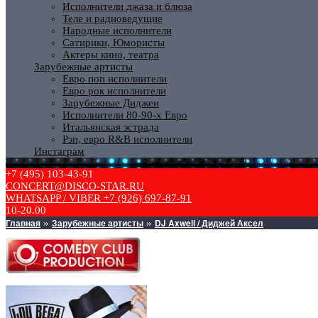
Исполнители джаза и блюза
Теле и радиоведущие
Народные исполнители
Сатирики, Юмористы
Актеры кино, театра
Зарубежные артисты
Евро поп исполнители
Евро рок исполнители
Зарубежные Диджеи
Исполнители 80-90-х Евро
Итальянская эстрада
Рэп, евро R&B исполнители
Инстаграм
+7 (495) 103-43-91
CONCERT@DISCO-STAR.RU
WHATSAPP / VIBER +7 (926) 697-87-91
10-20.00
Главная
Зарубежные артисты
DJ Axwell / Диджей Аксел
»
»