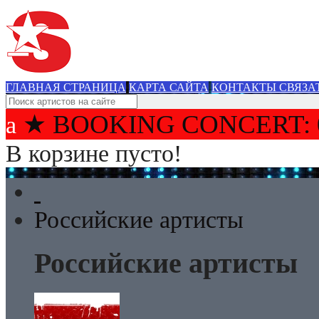
ГЛАВНАЯ СТРАНИЦА
КАРТА САЙТА
КОНТАКТЫ СВЯЗА
★ BOOKING CONCERT: 
В корзине пусто!
Российские артисты
Российские артисты