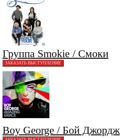
Группа Smokie / Смоки
Boy George / Бой Джордж