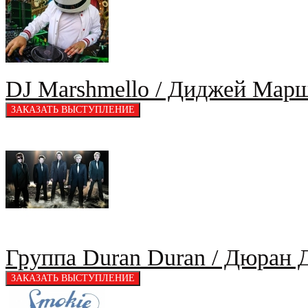
DJ Marshmello / Диджей Мар
Группа Duran Duran / Дюран