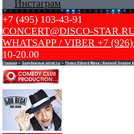
Инстаграм
+7 (495) 103-43-91
CONCERT@DISCO-STAR.R
WHATSAPP / VIBER +7 (926) 
10-20.00
Главная
Зарубежные артисты
Певец Edvard Maya / Диджей Эдвард 
»
»