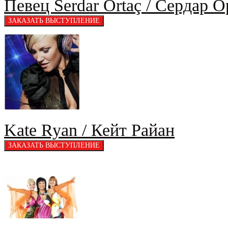
Певец Serdar Ortaç / Сердар О
Kate Ryan / Кейт Райан