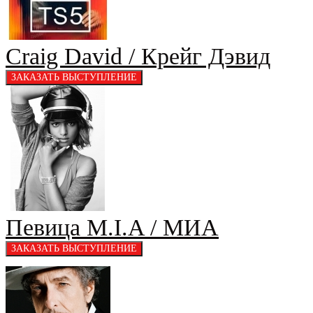
Craig David / Крейг Дэвид
Певица M.I.A / МИА