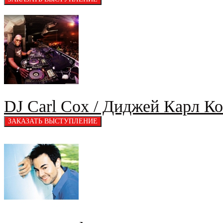
DJ Carl Cox / Диджей Карл Ко