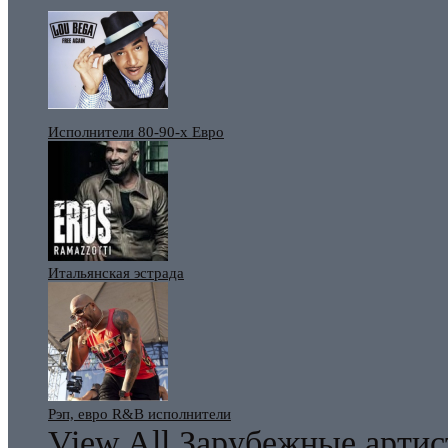
Исполнители 80-90-х Евро
Итальянская эстрада
Рэп, евро R&B исполнители
View All Зарубежные арти