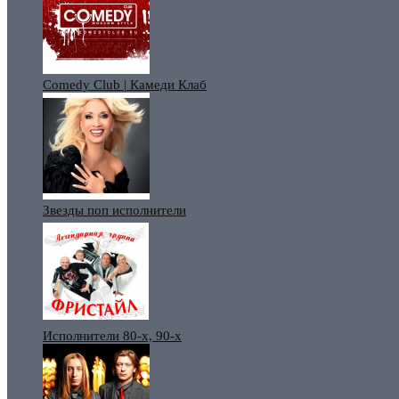
Comedy Club | Камеди Клаб
Звезды поп исполнители
Исполнители 80-х, 90-х