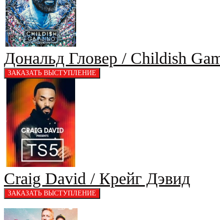
Дональд Гловер / Childish Ga
Craig David / Крейг Дэвид