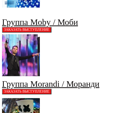
Группа Moby / Моби
Группа Morandi / Моранди