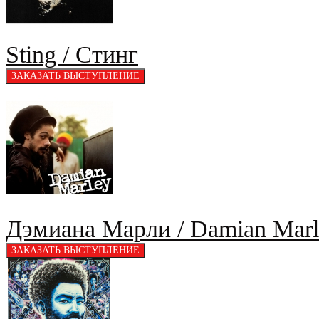
Sting / Стинг
Дэмиана Марли / Damian Marl