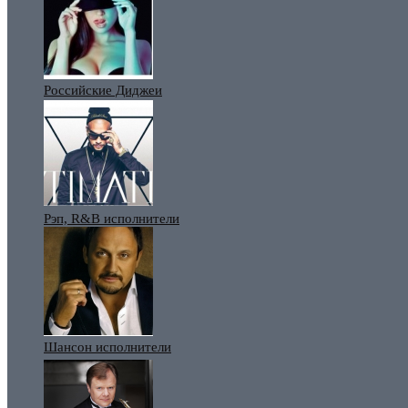
Российские Диджеи
Рэп, R&B исполнители
Шансон исполнители