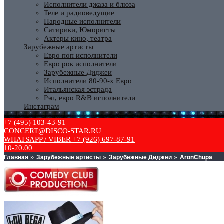
Исполнители джаза и блюза
Теле и радиоведущие
Народные исполнители
Сатирики, Юмористы
Актеры кино, театра
Зарубежные артисты
Евро поп исполнители
Евро рок исполнители
Зарубежные Диджеи
Исполнители 80-90-х Евро
Итальянская эстрада
Рэп, евро R&B исполнители
Инстаграм
+7 (495) 103-43-91
CONCERT@DISCO-STAR.RU
WHATSAPP / VIBER +7 (926) 697-87-91
10-20.00
Главная
Зарубежные артисты
Зарубежные Диджеи
AronChupa
»
»
»