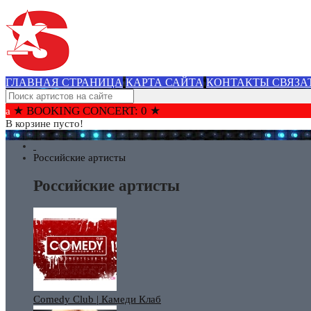
ГЛАВНАЯ СТРАНИЦА
КАРТА САЙТА
КОНТАКТЫ СВЯЗА
★ BOOKING CONCERT: 0 ★
В корзине пусто!
Российские артисты
Российские артисты
Comedy Club | Камеди Клаб