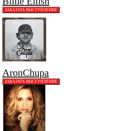
Billie Eilish
AronChupa