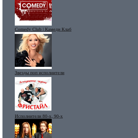
Comedy Club | Камеди Клаб
Звезды поп исполнители
Исполнители 80-х, 90-х