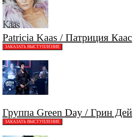
Patricia Kaas / Патриция Каас
Группа Green Day / Грин Дей