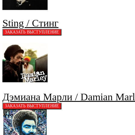
Sting / Стинг
Дэмиана Марли / Damian Marl