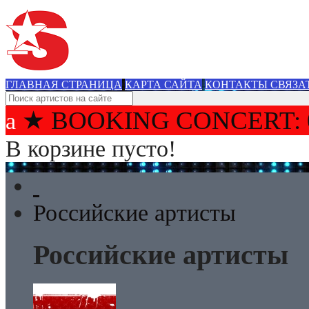
ГЛАВНАЯ СТРАНИЦА
КАРТА САЙТА
КОНТАКТЫ СВЯЗА
★ BOOKING CONCERT: 
В корзине пусто!
Российские артисты
Российские артисты