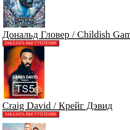
Дональд Гловер / Childish Ga
Craig David / Крейг Дэвид