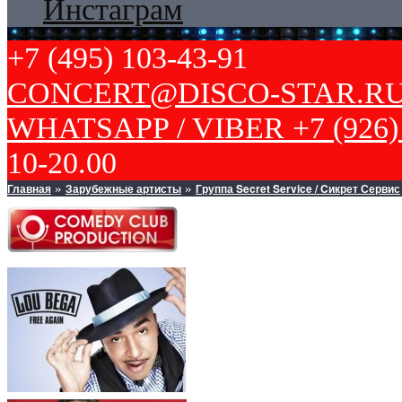
Инстаграм
+7 (495) 103-43-91
CONCERT@DISCO-STAR.R
WHATSAPP / VIBER +7 (926) 
10-20.00
Главная
Зарубежные артисты
Группа Secret Service / Cикрет Сервис
»
»