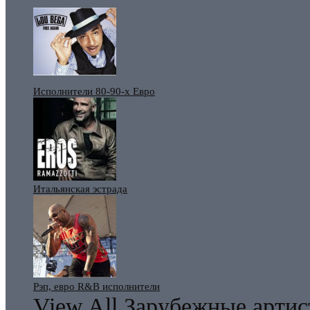
Исполнители 80-90-х Евро
Итальянская эстрада
Рэп, евро R&B исполнители
View All Зарубежные арти