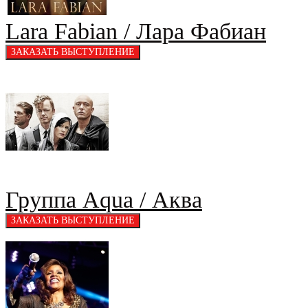
Lara Fabian / Лара Фабиан
Группа Aqua / Аква