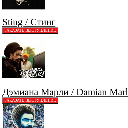
Sting / Стинг
Дэмиана Марли / Damian Marl