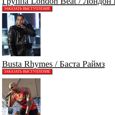
Группа London Beat / Лондон 
Busta Rhymes / Баста Раймз