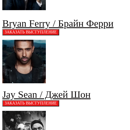
Bryan Ferry / Брайн Ферри
Jay Sean / Джей Шон