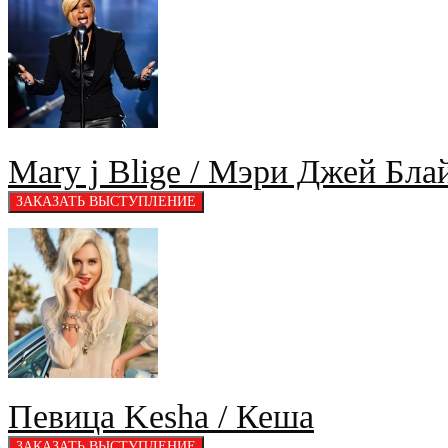
Mary j Blige / Мэри Джей Бла
Певица Kesha / Кеша