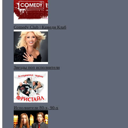
Comedy Club | Камеди Клаб
Звезды поп исполнители
Исполнители 80-х, 90-х