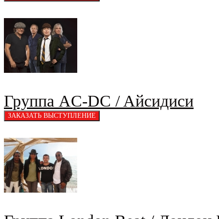
Группа AC-DC / Aйсидиси