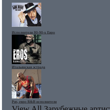
Исполнители 80-90-х Евро
Итальянская эстрада
Рэп, евро R&B исполнители
View All Зарубежные арти