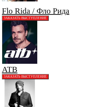
Flo Rida / Фло Pида
ATB