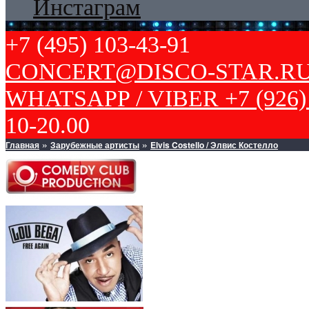
Инстаграм
+7 (495) 103-43-91
CONCERT@DISCO-STAR.R
WHATSAPP / VIBER +7 (926) 
10-20.00
Главная
Зарубежные артисты
Elvis Costello / Элвис Костелло
»
»