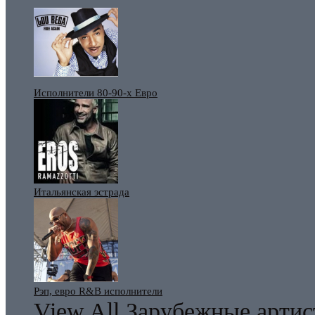
Исполнители 80-90-х Евро
Итальянская эстрада
Рэп, евро R&B исполнители
View All Зарубежные арти