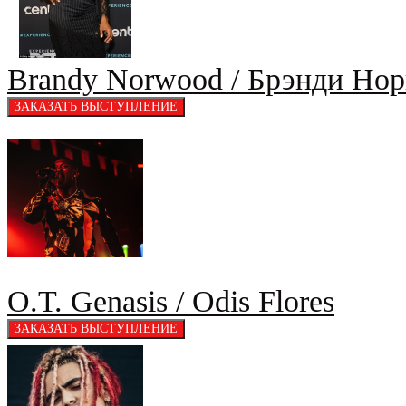
Brandy Norwood / Брэнди Нор
O.T. Genasis / Odis Flores