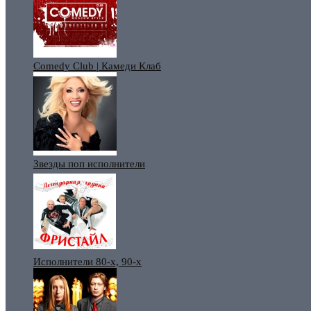
Comedy Club | Камеди Клаб
Звезды поп исполнители
Исполнители 80-х, 90-х