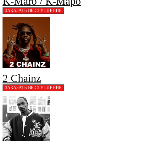
K-Maro / К-Маро
2 Chainz