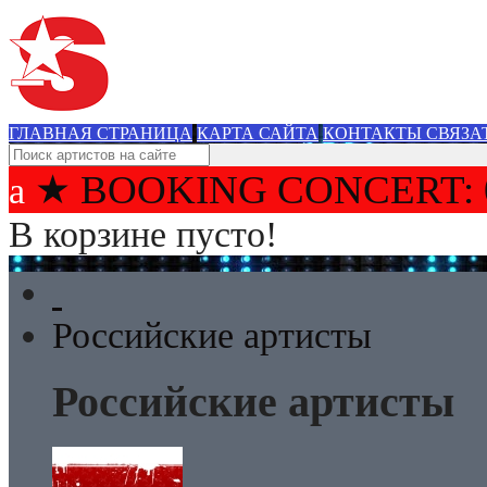
ГЛАВНАЯ СТРАНИЦА
КАРТА САЙТА
КОНТАКТЫ СВЯЗА
★ BOOKING CONCERT: 
В корзине пусто!
Российские артисты
Российские артисты