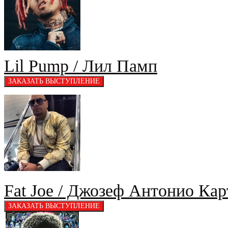
Lil Pump / Лил Памп
Fat Joe / Джозеф Антонио Кар