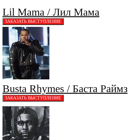
Lil Mama / Лил Мама
Busta Rhymes / Баста Раймз