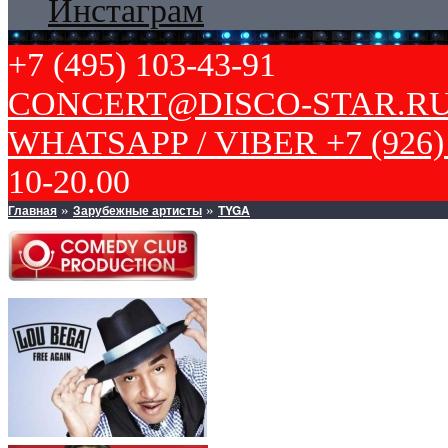
Инстаграм
+7 (495) 103-43-91
CONCERT@DISCO-STAR.R
WHATSAPP / VIBER +7 (926) 
10-20.00
Главная
Зарубежные артисты
TYGA
»
»