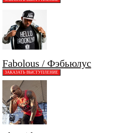
Fabolous / Фэбьюлус