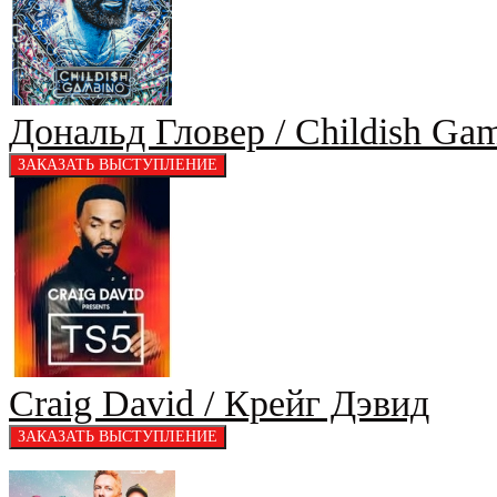
Дональд Гловер / Childish Ga
Craig David / Крейг Дэвид