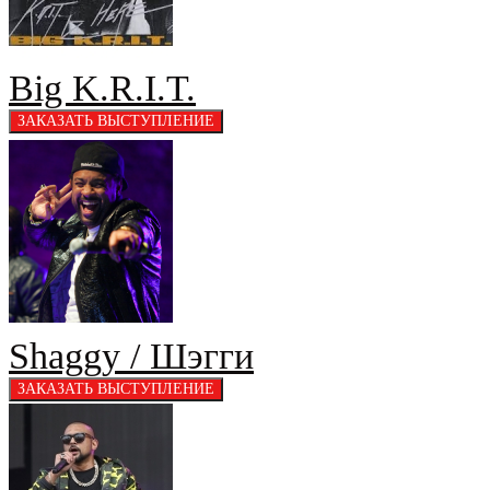
Big K.R.I.T.
Shaggy / Шэгги