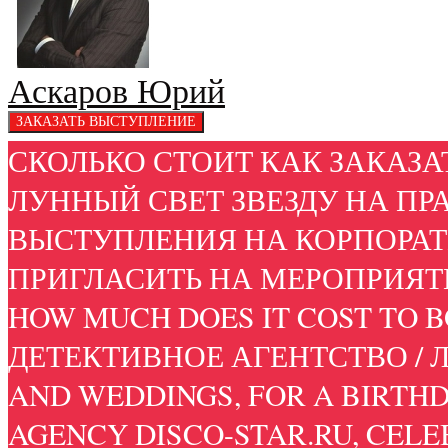
Аскаров Юрий
СКОЛЬКО СТОИТ КАК ЗАКАЗАТ
ЛУННЫЙ СВЕТ ЗВЕЗДУ НА ПР
ВЫСТУПЛЕНИЯ НА КОРПОРАТИ
ПРИГЛАСИТЬ НА МЕРОПРИЯТИ
HOW MUCH DOES IT COST TO 
ДЕТЕКТИВНОЕ АГЕНТСТВО / 
AND WEDDINGS, FOR A BIRTHD
AGENCY DISCO-STAR.RU, CEL