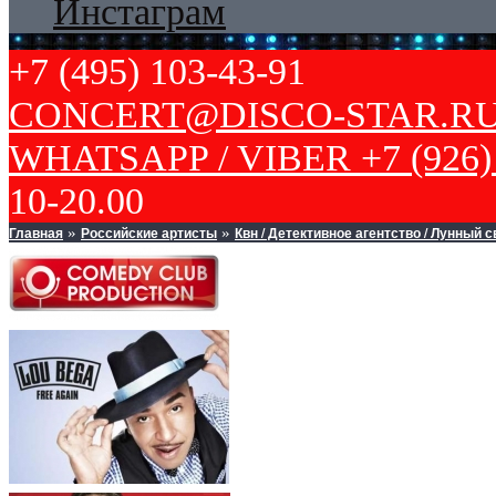
Инстаграм
+7 (495) 103-43-91
CONCERT@DISCO-STAR.R
WHATSAPP / VIBER +7 (926) 
10-20.00
Главная
Российские артисты
Квн / Детективное агентство / Лунный с
»
»