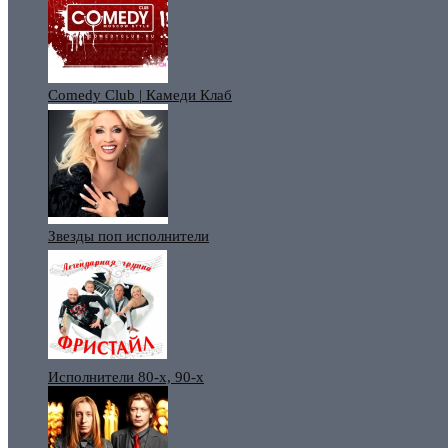
Comedy Club | Камеди Клаб
Звезды поп исполнители
Исполнители 80-х, 90-х