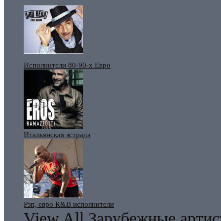
Исполнители 80-90-х Евро
Итальянская эстрада
Рэп, евро R&B исполнители
View All Зарубежные арти