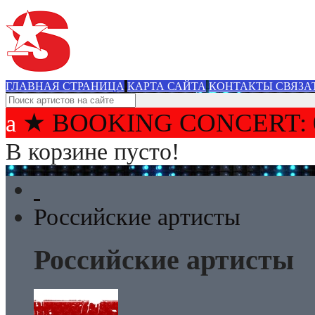
ГЛАВНАЯ СТРАНИЦА
КАРТА САЙТА
КОНТАКТЫ СВЯЗА
★ BOOKING CONCERT: 
В корзине пусто!
Российские артисты
Российские артисты