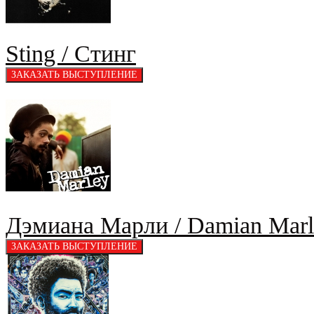
Sting / Стинг
Дэмиана Марли / Damian Marl