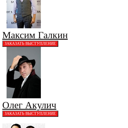
Максим Галкин
Олег Акулич