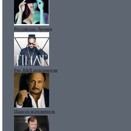
Российские Диджеи
Рэп, R&B исполнители
Шансон исполнители