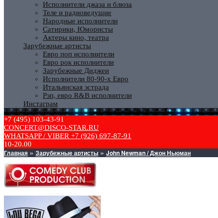
Исполнители джаза и блюза
Теле и радиоведущие
Народные исполнители
Сатирики, Юмористы
Актеры кино, театра
Зарубежные артисты
Евро поп исполнители
Евро рок исполнители
Зарубежные Диджеи
Исполнители 80-90-х Евро
Итальянская эстрада
Рэп, евро R&B исполнители
Инстаграм
+7 (495) 103-43-91
CONCERT@DISCO-STAR.RU
WHATSAPP / VIBER +7 (926) 697-87-91
10-20.00
Главная
Зарубежные артисты
John Newman / Джон Ньюман
»
»