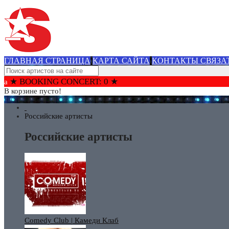
ГЛАВНАЯ СТРАНИЦА
КАРТА САЙТА
КОНТАКТЫ СВЯЗА
★ BOOKING CONCERT: 0 ★
В корзине пусто!
Российские артисты
Российские артисты
Comedy Club | Камеди Клаб