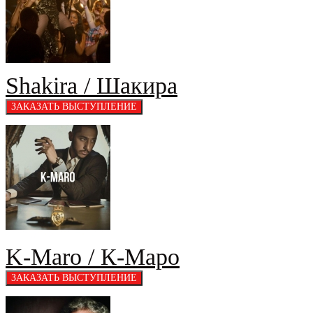
Shakira / Шакира
K-Maro / К-Маро