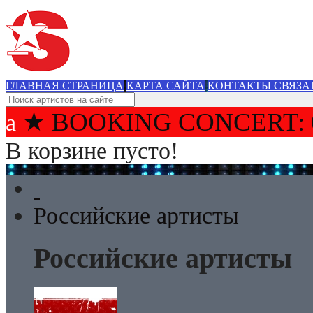
ГЛАВНАЯ СТРАНИЦА
КАРТА САЙТА
КОНТАКТЫ СВЯЗА
★ BOOKING CONCERT: 
В корзине пусто!
Российские артисты
Российские артисты