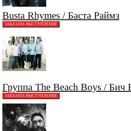
Busta Rhymes / Баста Раймз
Группа The Beach Boys / Бич 