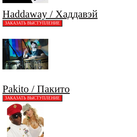
Haddaway / Хаддавэй
Pakito / Пакито