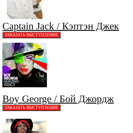
Captain Jack / Кэптэн Джек
Boy George / Бой Джордж