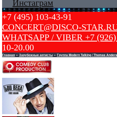
Инстаграм
+7 (495) 103-43-91
CONCERT@DISCO-STAR.R
WHATSAPP / VIBER +7 (926) 
10-20.00
Главная
Зарубежные артисты
Группа Modern Talking / Thomas Anders
»
»