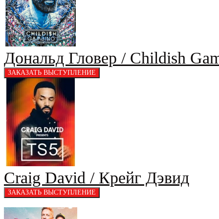
Дональд Гловер / Childish Ga
Craig David / Крейг Дэвид