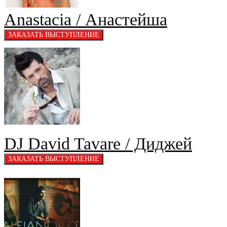
Anastacia / Анастейша
DJ David Tavare / Диджей