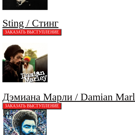
Sting / Стинг
Дэмиана Марли / Damian Marl