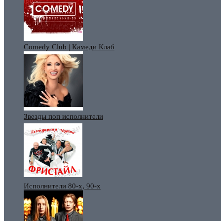
Comedy Club | Камеди Клаб
Звезды поп исполнители
Исполнители 80-х, 90-х