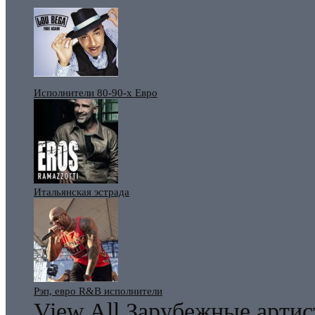
Исполнители 80-90-х Евро
Итальянская эстрада
Рэп, евро R&B исполнители
View All Зарубежные арти