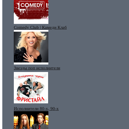
Comedy Club | Камеди Клаб
Звезды поп исполнители
Исполнители 80-х, 90-х