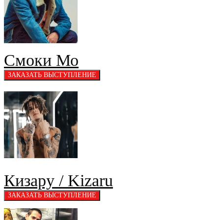
Смоки Мо
Кизару / Kizaru