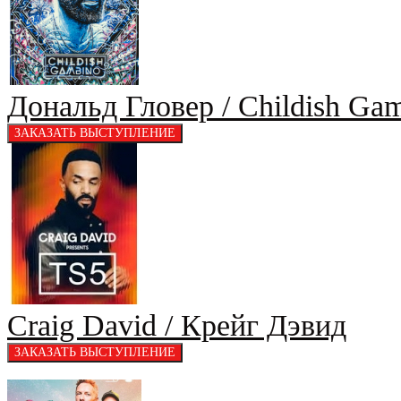
Дональд Гловер / Childish Ga
Craig David / Крейг Дэвид