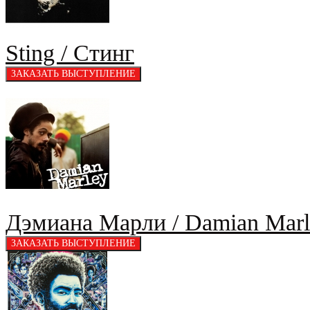
Sting / Стинг
Дэмиана Марли / Damian Marl