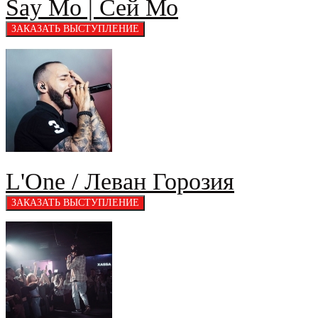
Say Mo | Сей Мо
L'One / Леван Горозия