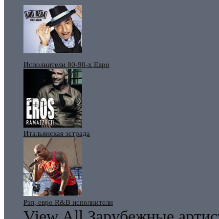
Исполнители 80-90-х Евро
Итальянская эстрада
Рэп, евро R&B исполнители
View All Зарубежные арти