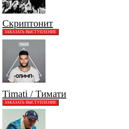
Скриптонит
Timati / Тимати