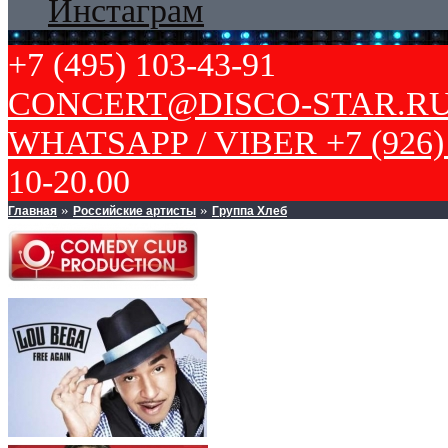
Инстаграм
+7 (495) 103-43-91
CONCERT@DISCO-STAR.R
WHATSAPP / VIBER +7 (926) 
10-20.00
Главная
Российские артисты
Группа Хлеб
»
»