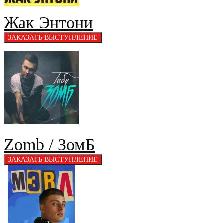
Жак Энтони
Zomb / ЗомБ