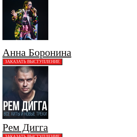
Анна Боронина
Рем Дигга