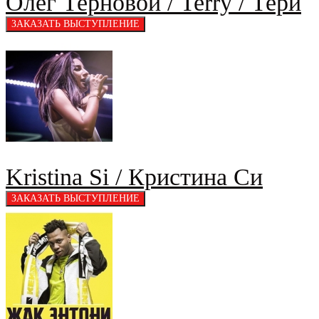
Олег Терновой / Terry / Тери
Kristina Si / Кристина Си