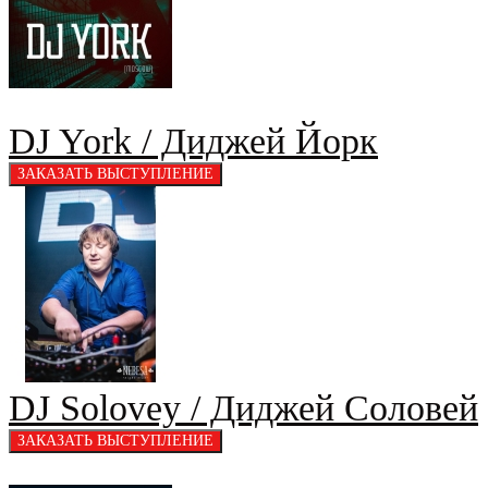
DJ York / Диджей Йорк
DJ Solovey / Диджей Соловей