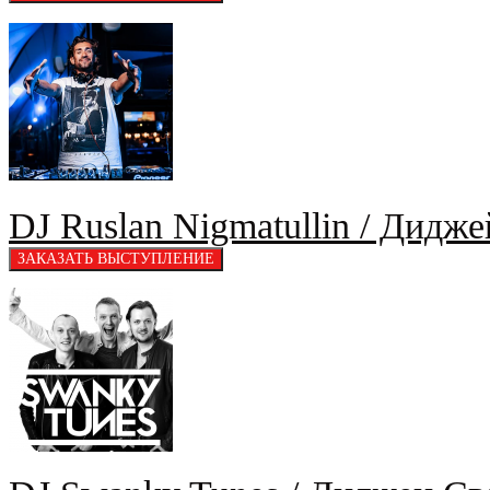
DJ Ruslan Nigmatullin / Дидж