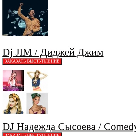
Dj JIM / Диджей Джим
DJ Надежда Сысоева / Come