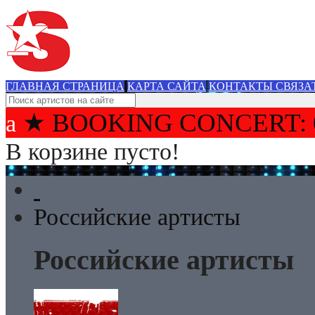
ГЛАВНАЯ СТРАНИЦА
КАРТА САЙТА
КОНТАКТЫ СВЯЗА
★ BOOKING CONCERT: 
В корзине пусто!
Российские артисты
Российские артисты