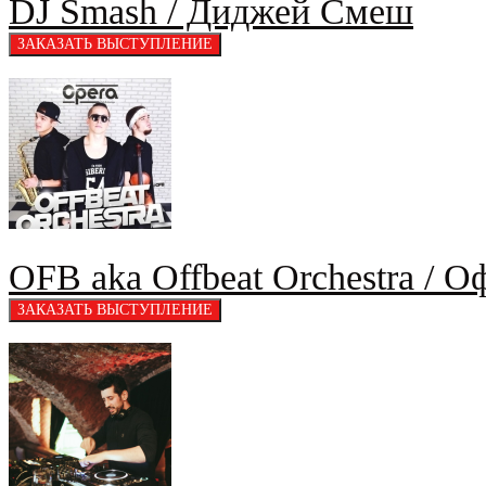
DJ Smash / Диджей Смеш
OFB aka Offbeat Orchestra / 