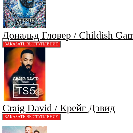
Дональд Гловер / Childish Ga
Craig David / Крейг Дэвид