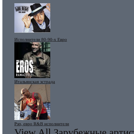
Исполнители 80-90-х Евро
Итальянская эстрада
Рэп, евро R&B исполнители
View All Зарубежные арти