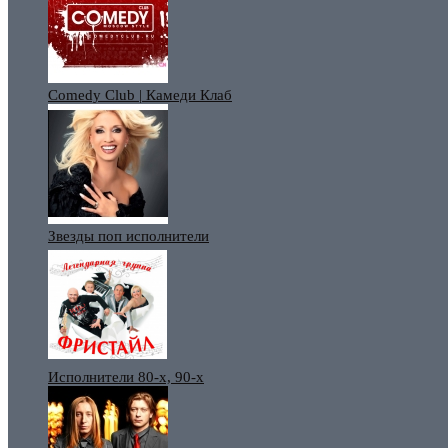
Comedy Club | Камеди Клаб
Звезды поп исполнители
Исполнители 80-х, 90-х