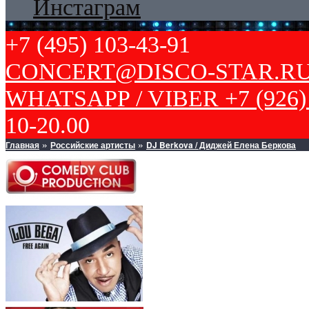
Инстаграм
+7 (495) 103-43-91
CONCERT@DISCO-STAR.R
WHATSAPP / VIBER +7 (926) 
10-20.00
Главная
Российские артисты
DJ Berkova / Диджей Елена Беркова
»
»