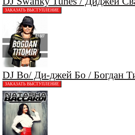
DJ Swanky Tunes / Диджеи С
DJ Bo/ Ди-джей Бо / Богдан 