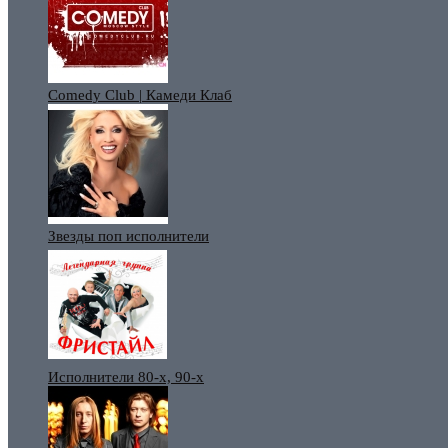
Comedy Club | Камеди Клаб
Звезды поп исполнители
Исполнители 80-х, 90-х