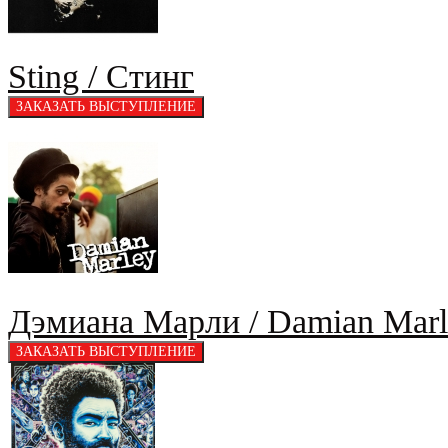
Sting / Стинг
Дэмиана Марли / Damian Marl