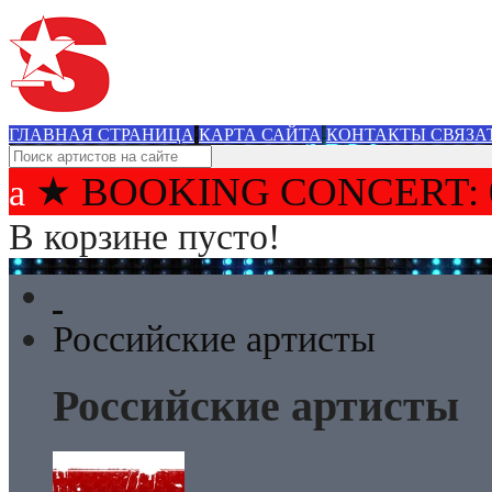
ГЛАВНАЯ СТРАНИЦА
КАРТА САЙТА
КОНТАКТЫ СВЯЗА
★ BOOKING CONCERT: 
В корзине пусто!
Российские артисты
Российские артисты