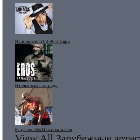
Исполнители 80-90-х Евро
Итальянская эстрада
Рэп, евро R&B исполнители
View All Зарубежные арти