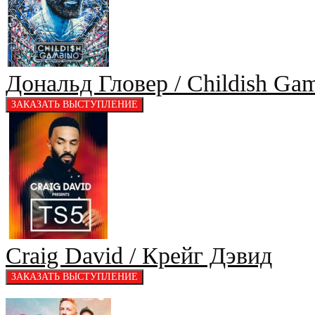
Дональд Гловер / Childish Ga
Craig David / Крейг Дэвид