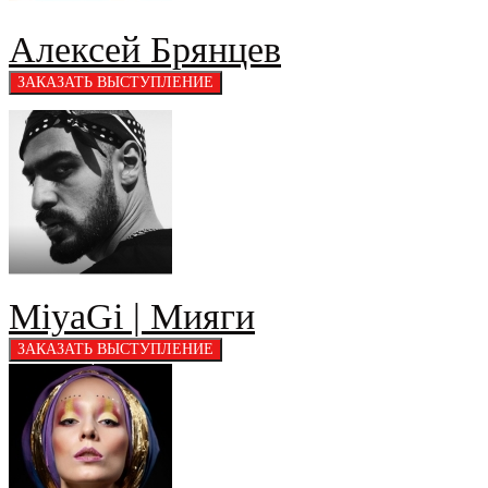
Алексей Брянцев
MiyaGi | Мияги