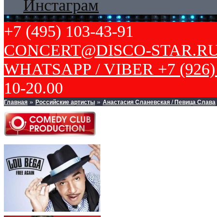
Инстаграм
+7 (495) 103-43-91
CONCERT@DISCO-STAR.R
WHATSAPP / VIBER +7 (926) 
10-20.00
Главная
Российские артисты
Анастасия Сланевская / Певица Слава
»
»