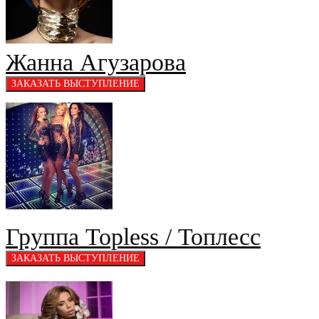
Жанна Агузарова
Группа Topless / Топлесс