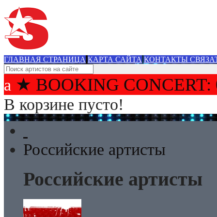
ГЛАВНАЯ СТРАНИЦА
КАРТА САЙТА
КОНТАКТЫ СВЯЗА
★ BOOKING CONCERT: 
В корзине пусто!
Российские артисты
Российские артисты