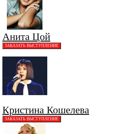
Анита Цой
Кристина Кошелева