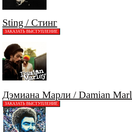
Sting / Стинг
Дэмиана Марли / Damian Marl