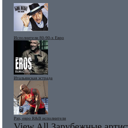
Исполнители 80-90-х Евро
Итальянская эстрада
Рэп, евро R&B исполнители
View All Зарубежные арти