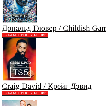
Дональд Гловер / Childish Ga
Craig David / Крейг Дэвид