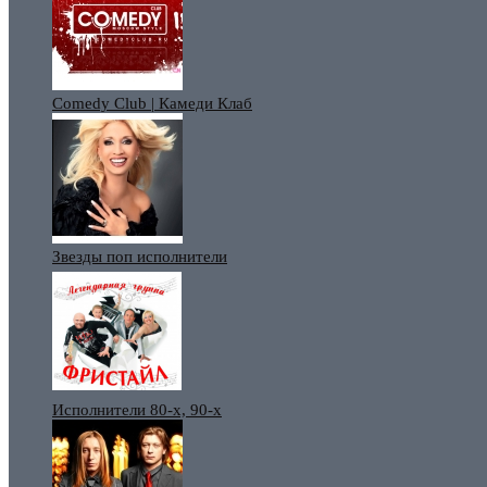
Comedy Club | Камеди Клаб
Звезды поп исполнители
Исполнители 80-х, 90-х