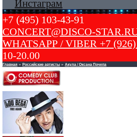
Инстаграм
+7 (495) 103-43-91
CONCERT@DISCO-STAR.R
WHATSAPP / VIBER +7 (926) 
10-20.00
Главная
Российские артисты
Акула / Оксана Почепа
»
»