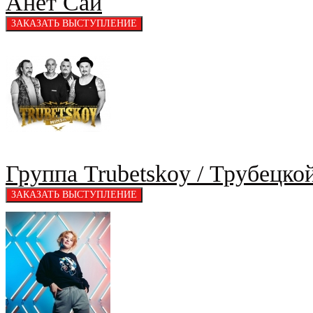
Анет Сай
Группа Trubetskoy / Трубецкой