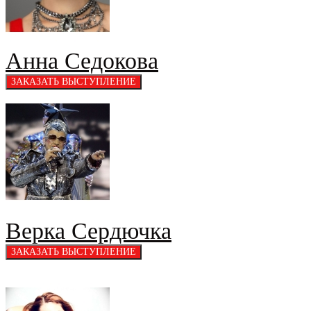
Анна Седокова
Верка Сердючка